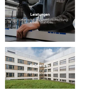
Leistungen
Blechbearbeitung, Pulverbeschichtung,
Metallbau, Stahlbau...
Referenzen
im Bereich Fensterbau
und Fassadenbau...